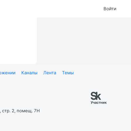
Войти
ложении
Каналы
Лента
Темы
 стр. 2, помещ. 7Н