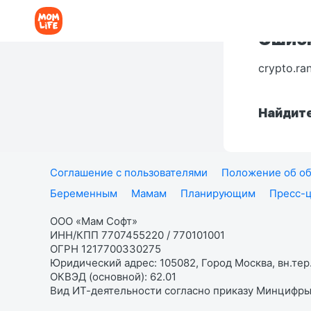
Ошибк
crypto.ra
Найдите
Соглашение с пользователями
Положение об об
Беременным
Мамам
Планирующим
Пресс-
ООО «Мам Софт»
ИНН/КПП 7707455220 / 770101001
ОГРН 1217700330275
Юридический адрес: 105082, Город Москва, вн.тер.
ОКВЭД (основной): 62.01
Вид ИТ-деятельности согласно приказу Минцифры: