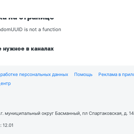
а на странице
ndomUUID is not a function
 нужное в каналах
работке персональных данных
Помощь
Реклама в при
центр
г. муниципальный округ Басманный, пл Спартаковская, д. 14,
 12.01