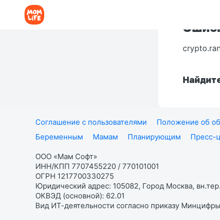
Ошибк
crypto.ra
Найдите
Соглашение с пользователями
Положение об об
Беременным
Мамам
Планирующим
Пресс-
ООО «Мам Софт»
ИНН/КПП 7707455220 / 770101001
ОГРН 1217700330275
Юридический адрес: 105082, Город Москва, вн.тер.
ОКВЭД (основной): 62.01
Вид ИТ-деятельности согласно приказу Минцифры: