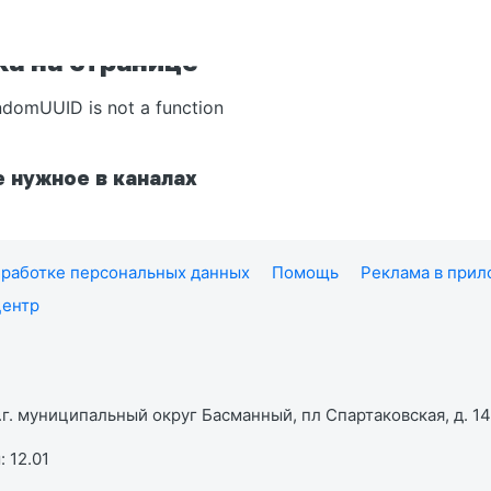
а на странице
ndomUUID is not a function
 нужное в каналах
работке персональных данных
Помощь
Реклама в при
центр
г. муниципальный округ Басманный, пл Спартаковская, д. 14,
 12.01