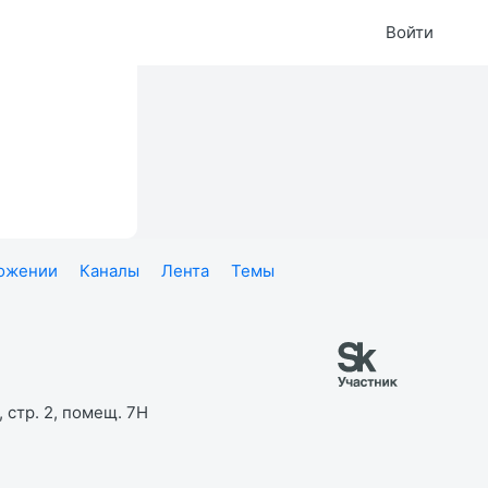
Войти
ложении
Каналы
Лента
Темы
 стр. 2, помещ. 7Н