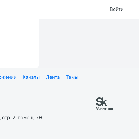
Войти
ложении
Каналы
Лента
Темы
 стр. 2, помещ. 7Н