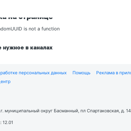
а на странице
ndomUUID is not a function
 нужное в каналах
работке персональных данных
Помощь
Реклама в при
центр
г. муниципальный округ Басманный, пл Спартаковская, д. 14,
 12.01