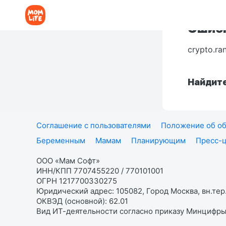
Ошибк
crypto.ra
Найдите
Соглашение с пользователями
Положение об об
Беременным
Мамам
Планирующим
Пресс-
ООО «Мам Софт»
ИНН/КПП 7707455220 / 770101001
ОГРН 1217700330275
Юридический адрес: 105082, Город Москва, вн.тер.
ОКВЭД (основной): 62.01
Вид ИТ-деятельности согласно приказу Минцифры: