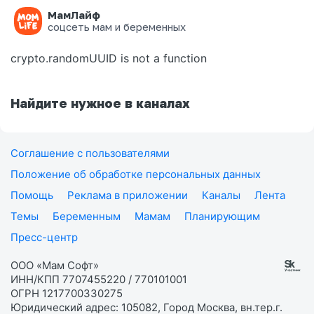
МамЛайф
Ошибка на странице
соцсеть мам и беременных
crypto.randomUUID is not a function
Найдите нужное в каналах
Соглашение с пользователями
Положение об обработке персональных данных
Помощь
Реклама в приложении
Каналы
Лента
Темы
Беременным
Мамам
Планирующим
Пресс-центр
ООО «Мам Софт»
ИНН/КПП 7707455220 / 770101001
ОГРН 1217700330275
Юридический адрес: 105082, Город Москва, вн.тер.г.