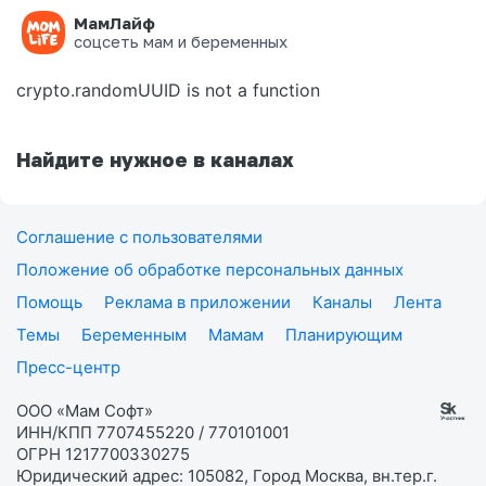
МамЛайф
Ошибка на странице
соцсеть мам и беременных
crypto.randomUUID is not a function
Найдите нужное в каналах
Соглашение с пользователями
Положение об обработке персональных данных
Помощь
Реклама в приложении
Каналы
Лента
Темы
Беременным
Мамам
Планирующим
Пресс-центр
ООО «Мам Софт»
ИНН/КПП 7707455220 / 770101001
ОГРН 1217700330275
Юридический адрес: 105082, Город Москва, вн.тер.г.