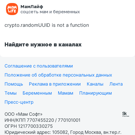
МамЛайф
Ошибка на странице
соцсеть мам и беременных
crypto.randomUUID is not a function
Найдите нужное в каналах
Соглашение с пользователями
Положение об обработке персональных данных
Помощь
Реклама в приложении
Каналы
Лента
Темы
Беременным
Мамам
Планирующим
Пресс-центр
ООО «Мам Софт»
ИНН/КПП 7707455220 / 770101001
ОГРН 1217700330275
Юридический адрес: 105082, Город Москва, вн.тер.г.