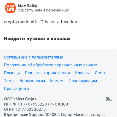
МамЛайф
Ошибка на странице
соцсеть мам и беременных
crypto.randomUUID is not a function
Найдите нужное в каналах
Соглашение с пользователями
Положение об обработке персональных данных
Помощь
Реклама в приложении
Каналы
Лента
Темы
Беременным
Мамам
Планирующим
Пресс-центр
ООО «Мам Софт»
ИНН/КПП 7707455220 / 770101001
ОГРН 1217700330275
Юридический адрес: 105082, Город Москва, вн.тер.г.