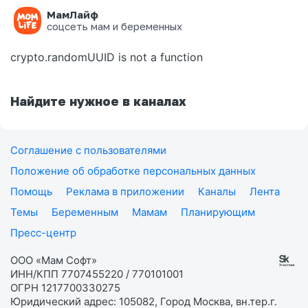
МамЛайф
Ошибка на странице
соцсеть мам и беременных
crypto.randomUUID is not a function
Найдите нужное в каналах
Соглашение с пользователями
Положение об обработке персональных данных
Помощь
Реклама в приложении
Каналы
Лента
Темы
Беременным
Мамам
Планирующим
Пресс-центр
ООО «Мам Софт»
ИНН/КПП 7707455220 / 770101001
ОГРН 1217700330275
Юридический адрес: 105082, Город Москва, вн.тер.г.