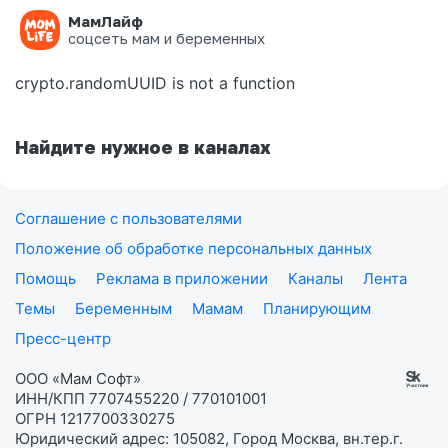
МамЛайф
Ошибка на странице
соцсеть мам и беременных
crypto.randomUUID is not a function
Найдите нужное в каналах
Соглашение с пользователями
Положение об обработке персональных данных
Помощь
Реклама в приложении
Каналы
Лента
Темы
Беременным
Мамам
Планирующим
Пресс-центр
ООО «Мам Софт»
ИНН/КПП 7707455220 / 770101001
ОГРН 1217700330275
Юридический адрес: 105082, Город Москва, вн.тер.г.