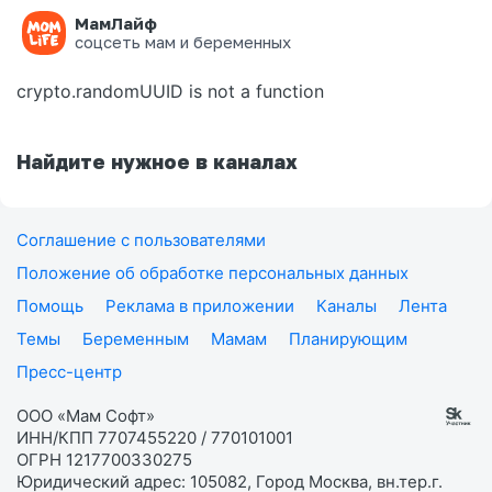
МамЛайф
Ошибка на странице
соцсеть мам и беременных
crypto.randomUUID is not a function
Найдите нужное в каналах
Соглашение с пользователями
Положение об обработке персональных данных
Помощь
Реклама в приложении
Каналы
Лента
Темы
Беременным
Мамам
Планирующим
Пресс-центр
ООО «Мам Софт»
ИНН/КПП 7707455220 / 770101001
ОГРН 1217700330275
Юридический адрес: 105082, Город Москва, вн.тер.г.