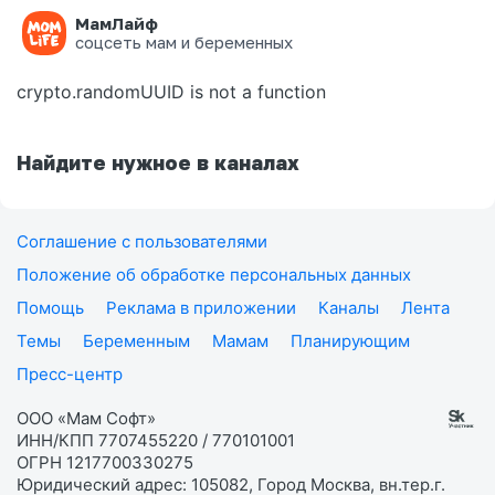
МамЛайф
Ошибка на странице
соцсеть мам и беременных
crypto.randomUUID is not a function
Найдите нужное в каналах
Соглашение с пользователями
Положение об обработке персональных данных
Помощь
Реклама в приложении
Каналы
Лента
Темы
Беременным
Мамам
Планирующим
Пресс-центр
ООО «Мам Софт»
ИНН/КПП 7707455220 / 770101001
ОГРН 1217700330275
Юридический адрес: 105082, Город Москва, вн.тер.г.