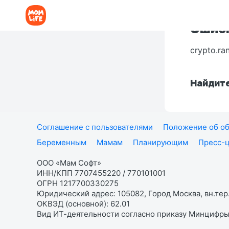
Ошибк
crypto.ra
Найдите
Соглашение с пользователями
Положение об об
Беременным
Мамам
Планирующим
Пресс-
ООО «Мам Софт»
ИНН/КПП 7707455220 / 770101001
ОГРН 1217700330275
Юридический адрес: 105082, Город Москва, вн.тер.
ОКВЭД (основной): 62.01
Вид ИТ-деятельности согласно приказу Минцифры: