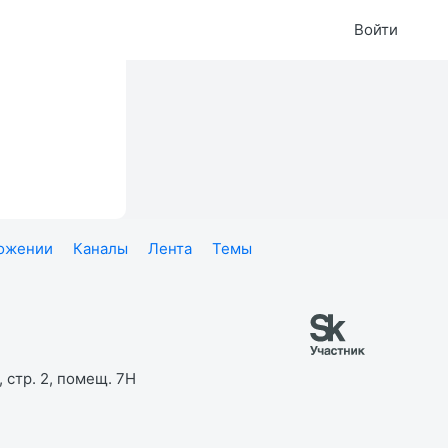
Войти
ложении
Каналы
Лента
Темы
 стр. 2, помещ. 7Н