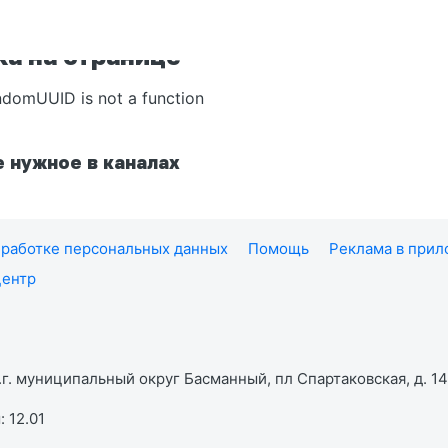
а на странице
ndomUUID is not a function
 нужное в каналах
работке персональных данных
Помощь
Реклама в при
центр
г. муниципальный округ Басманный, пл Спартаковская, д. 14,
 12.01