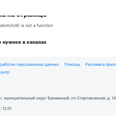
а на странице
ndomUUID is not a function
 нужное в каналах
работке персональных данных
Помощь
Реклама в при
центр
г. муниципальный округ Басманный, пл Спартаковская, д. 14,
 12.01