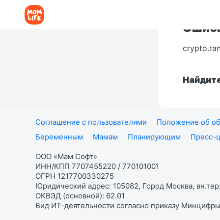
Ошибк
crypto.ra
Найдите
Соглашение с пользователями
Положение об об
Беременным
Мамам
Планирующим
Пресс-
ООО «Мам Софт»
ИНН/КПП 7707455220 / 770101001
ОГРН 1217700330275
Юридический адрес: 105082, Город Москва, вн.тер.
ОКВЭД (основной): 62.01
Вид ИТ-деятельности согласно приказу Минцифры: