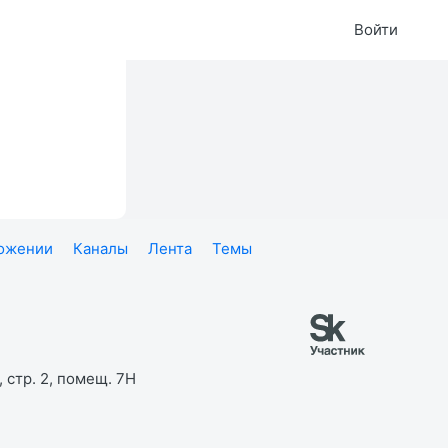
Войти
ложении
Каналы
Лента
Темы
 стр. 2, помещ. 7Н