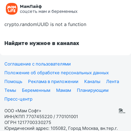
МамЛайф
Ошибка на странице
соцсеть мам и беременных
crypto.randomUUID is not a function
Найдите нужное в каналах
Соглашение с пользователями
Положение об обработке персональных данных
Помощь
Реклама в приложении
Каналы
Лента
Темы
Беременным
Мамам
Планирующим
Пресс-центр
ООО «Мам Софт»
ИНН/КПП 7707455220 / 770101001
ОГРН 1217700330275
Юридический адрес: 105082, Город Москва, вн.тер.г.