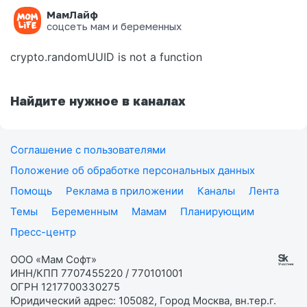
МамЛайф
Ошибка на странице
соцсеть мам и беременных
crypto.randomUUID is not a function
Найдите нужное в каналах
Соглашение с пользователями
Положение об обработке персональных данных
Помощь
Реклама в приложении
Каналы
Лента
Темы
Беременным
Мамам
Планирующим
Пресс-центр
ООО «Мам Софт»
ИНН/КПП 7707455220 / 770101001
ОГРН 1217700330275
Юридический адрес: 105082, Город Москва, вн.тер.г.