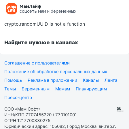
МамЛайф
Ошибка на странице
соцсеть мам и беременных
crypto.randomUUID is not a function
Найдите нужное в каналах
Соглашение с пользователями
Положение об обработке персональных данных
Помощь
Реклама в приложении
Каналы
Лента
Темы
Беременным
Мамам
Планирующим
Пресс-центр
ООО «Мам Софт»
ИНН/КПП 7707455220 / 770101001
ОГРН 1217700330275
Юридический адрес: 105082, Город Москва, вн.тер.г.