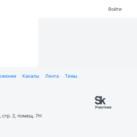
Войти
ложении
Каналы
Лента
Темы
 стр. 2, помещ. 7Н