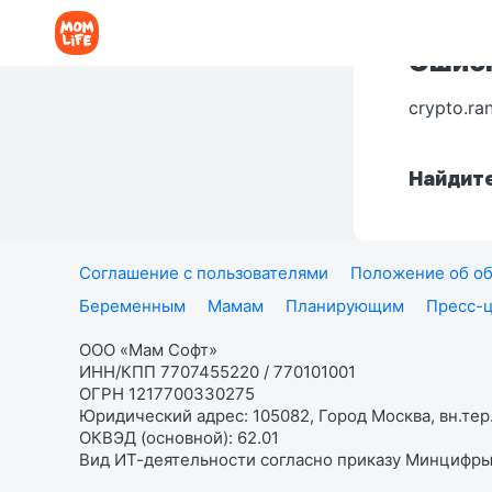
Ошибк
crypto.ra
Найдите
Соглашение с пользователями
Положение об об
Беременным
Мамам
Планирующим
Пресс-
ООО «Мам Софт»
ИНН/КПП 7707455220 / 770101001
ОГРН 1217700330275
Юридический адрес: 105082, Город Москва, вн.тер.
ОКВЭД (основной): 62.01
Вид ИТ-деятельности согласно приказу Минцифры: