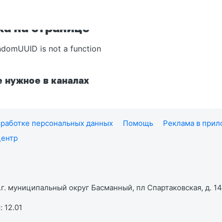
а на странице
ndomUUID is not a function
 нужное в каналах
работке персональных данных
Помощь
Реклама в при
центр
г. муниципальный округ Басманный, пл Спартаковская, д. 14,
 12.01