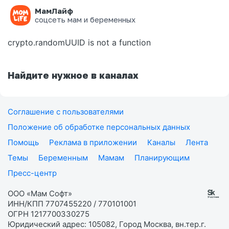
МамЛайф
Ошибка на странице
соцсеть мам и беременных
crypto.randomUUID is not a function
Найдите нужное в каналах
Соглашение с пользователями
Положение об обработке персональных данных
Помощь
Реклама в приложении
Каналы
Лента
Темы
Беременным
Мамам
Планирующим
Пресс-центр
ООО «Мам Софт»
ИНН/КПП 7707455220 / 770101001
ОГРН 1217700330275
Юридический адрес: 105082, Город Москва, вн.тер.г.