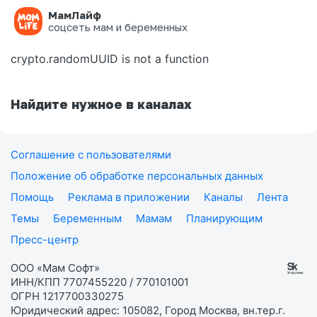
МамЛайф
Ошибка на странице
соцсеть мам и беременных
crypto.randomUUID is not a function
Найдите нужное в каналах
Соглашение с пользователями
Положение об обработке персональных данных
Помощь
Реклама в приложении
Каналы
Лента
Темы
Беременным
Мамам
Планирующим
Пресс-центр
ООО «Мам Софт»
ИНН/КПП 7707455220 / 770101001
ОГРН 1217700330275
Юридический адрес: 105082, Город Москва, вн.тер.г.