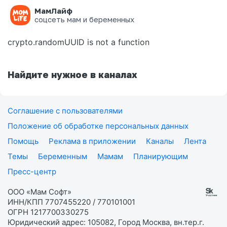
МамЛайф
Ошибка на странице
соцсеть мам и беременных
crypto.randomUUID is not a function
Найдите нужное в каналах
Соглашение с пользователями
Положение об обработке персональных данных
Помощь
Реклама в приложении
Каналы
Лента
Темы
Беременным
Мамам
Планирующим
Пресс-центр
ООО «Мам Софт»
ИНН/КПП 7707455220 / 770101001
ОГРН 1217700330275
Юридический адрес: 105082, Город Москва, вн.тер.г.