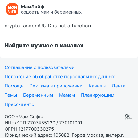
МамЛайф
Ошибка на странице
соцсеть мам и беременных
crypto.randomUUID is not a function
Найдите нужное в каналах
Соглашение с пользователями
Положение об обработке персональных данных
Помощь
Реклама в приложении
Каналы
Лента
Темы
Беременным
Мамам
Планирующим
Пресс-центр
ООО «Мам Софт»
ИНН/КПП 7707455220 / 770101001
ОГРН 1217700330275
Юридический адрес: 105082, Город Москва, вн.тер.г.