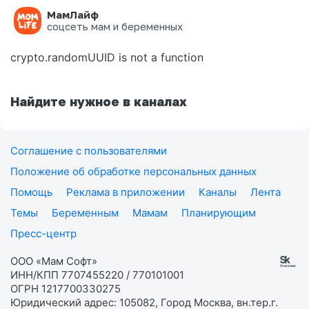
МамЛайф
Ошибка на странице
соцсеть мам и беременных
crypto.randomUUID is not a function
Найдите нужное в каналах
Соглашение с пользователями
Положение об обработке персональных данных
Помощь
Реклама в приложении
Каналы
Лента
Темы
Беременным
Мамам
Планирующим
Пресс-центр
ООО «Мам Софт»
ИНН/КПП 7707455220 / 770101001
ОГРН 1217700330275
Юридический адрес: 105082, Город Москва, вн.тер.г.