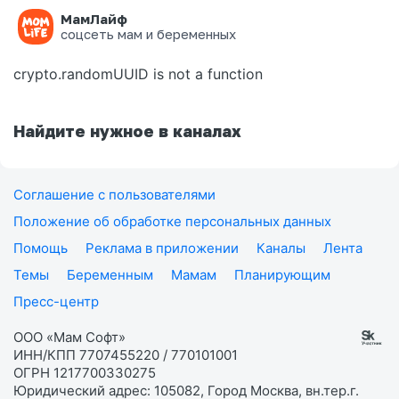
МамЛайф
Ошибка на странице
соцсеть мам и беременных
crypto.randomUUID is not a function
Найдите нужное в каналах
Соглашение с пользователями
Положение об обработке персональных данных
Помощь
Реклама в приложении
Каналы
Лента
Темы
Беременным
Мамам
Планирующим
Пресс-центр
ООО «Мам Софт»
ИНН/КПП 7707455220 / 770101001
ОГРН 1217700330275
Юридический адрес: 105082, Город Москва, вн.тер.г.