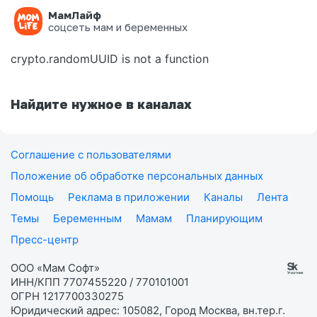
МамЛайф
Ошибка на странице
соцсеть мам и беременных
crypto.randomUUID is not a function
Найдите нужное в каналах
Соглашение с пользователями
Положение об обработке персональных данных
Помощь
Реклама в приложении
Каналы
Лента
Темы
Беременным
Мамам
Планирующим
Пресс-центр
ООО «Мам Софт»
ИНН/КПП 7707455220 / 770101001
ОГРН 1217700330275
Юридический адрес: 105082, Город Москва, вн.тер.г.