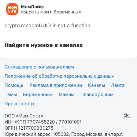
МамЛайф
Ошибка на странице
соцсеть мам и беременных
crypto.randomUUID is not a function
Найдите нужное в каналах
Соглашение с пользователями
Положение об обработке персональных данных
Помощь
Реклама в приложении
Каналы
Лента
Темы
Беременным
Мамам
Планирующим
Пресс-центр
ООО «Мам Софт»
ИНН/КПП 7707455220 / 770101001
ОГРН 1217700330275
Юридический адрес: 105082, Город Москва, вн.тер.г.