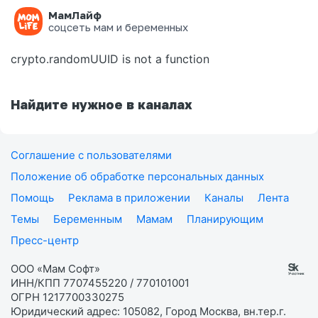
МамЛайф
Ошибка на странице
соцсеть мам и беременных
crypto.randomUUID is not a function
Найдите нужное в каналах
Соглашение с пользователями
Положение об обработке персональных данных
Помощь
Реклама в приложении
Каналы
Лента
Темы
Беременным
Мамам
Планирующим
Пресс-центр
ООО «Мам Софт»
ИНН/КПП 7707455220 / 770101001
ОГРН 1217700330275
Юридический адрес: 105082, Город Москва, вн.тер.г.