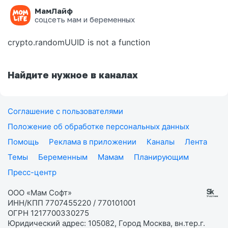
МамЛайф
Ошибка на странице
соцсеть мам и беременных
crypto.randomUUID is not a function
Найдите нужное в каналах
Соглашение с пользователями
Положение об обработке персональных данных
Помощь
Реклама в приложении
Каналы
Лента
Темы
Беременным
Мамам
Планирующим
Пресс-центр
ООО «Мам Софт»
ИНН/КПП 7707455220 / 770101001
ОГРН 1217700330275
Юридический адрес: 105082, Город Москва, вн.тер.г.