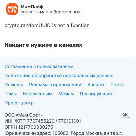
МамЛайф
Ошибка на странице
соцсеть мам и беременных
crypto.randomUUID is not a function
Найдите нужное в каналах
Соглашение с пользователями
Положение об обработке персональных данных
Помощь
Реклама в приложении
Каналы
Лента
Темы
Беременным
Мамам
Планирующим
Пресс-центр
ООО «Мам Софт»
ИНН/КПП 7707455220 / 770101001
ОГРН 1217700330275
Юридический адрес: 105082, Город Москва, вн.тер.г.