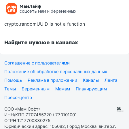
МамЛайф
Ошибка на странице
соцсеть мам и беременных
crypto.randomUUID is not a function
Найдите нужное в каналах
Соглашение с пользователями
Положение об обработке персональных данных
Помощь
Реклама в приложении
Каналы
Лента
Темы
Беременным
Мамам
Планирующим
Пресс-центр
ООО «Мам Софт»
ИНН/КПП 7707455220 / 770101001
ОГРН 1217700330275
Юридический адрес: 105082, Город Москва, вн.тер.г.