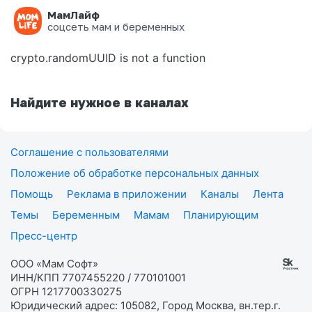
МамЛайф
Ошибка на странице
соцсеть мам и беременных
crypto.randomUUID is not a function
Найдите нужное в каналах
Соглашение с пользователями
Положение об обработке персональных данных
Помощь
Реклама в приложении
Каналы
Лента
Темы
Беременным
Мамам
Планирующим
Пресс-центр
ООО «Мам Софт»
ИНН/КПП 7707455220 / 770101001
ОГРН 1217700330275
Юридический адрес: 105082, Город Москва, вн.тер.г.