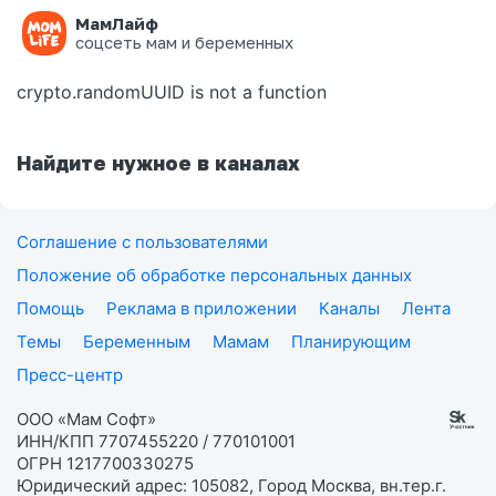
МамЛайф
Ошибка на странице
соцсеть мам и беременных
crypto.randomUUID is not a function
Найдите нужное в каналах
Соглашение с пользователями
Положение об обработке персональных данных
Помощь
Реклама в приложении
Каналы
Лента
Темы
Беременным
Мамам
Планирующим
Пресс-центр
ООО «Мам Софт»
ИНН/КПП 7707455220 / 770101001
ОГРН 1217700330275
Юридический адрес: 105082, Город Москва, вн.тер.г.