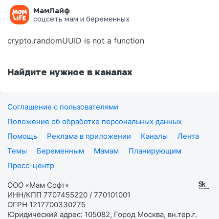
МамЛайф
Ошибка на странице
соцсеть мам и беременных
crypto.randomUUID is not a function
Найдите нужное в каналах
Соглашение с пользователями
Положение об обработке персональных данных
Помощь
Реклама в приложении
Каналы
Лента
Темы
Беременным
Мамам
Планирующим
Пресс-центр
ООО «Мам Софт»
ИНН/КПП 7707455220 / 770101001
ОГРН 1217700330275
Юридический адрес: 105082, Город Москва, вн.тер.г.