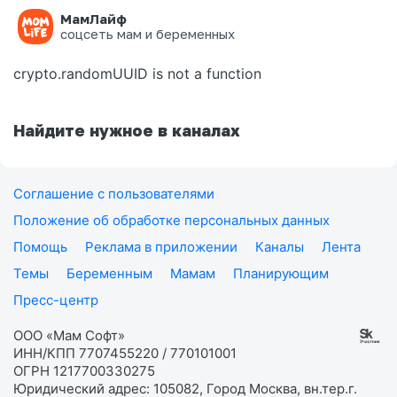
МамЛайф
Ошибка на странице
соцсеть мам и беременных
crypto.randomUUID is not a function
Найдите нужное в каналах
Соглашение с пользователями
Положение об обработке персональных данных
Помощь
Реклама в приложении
Каналы
Лента
Темы
Беременным
Мамам
Планирующим
Пресс-центр
ООО «Мам Софт»
ИНН/КПП 7707455220 / 770101001
ОГРН 1217700330275
Юридический адрес: 105082, Город Москва, вн.тер.г.