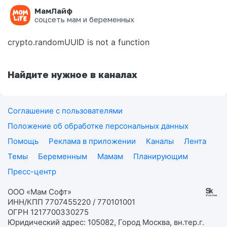
МамЛайф
Ошибка на странице
соцсеть мам и беременных
crypto.randomUUID is not a function
Найдите нужное в каналах
Соглашение с пользователями
Положение об обработке персональных данных
Помощь
Реклама в приложении
Каналы
Лента
Темы
Беременным
Мамам
Планирующим
Пресс-центр
ООО «Мам Софт»
ИНН/КПП 7707455220 / 770101001
ОГРН 1217700330275
Юридический адрес: 105082, Город Москва, вн.тер.г.