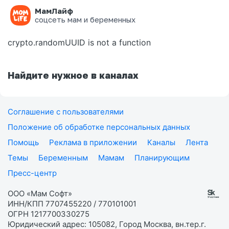
МамЛайф
Ошибка на странице
соцсеть мам и беременных
crypto.randomUUID is not a function
Найдите нужное в каналах
Соглашение с пользователями
Положение об обработке персональных данных
Помощь
Реклама в приложении
Каналы
Лента
Темы
Беременным
Мамам
Планирующим
Пресс-центр
ООО «Мам Софт»
ИНН/КПП 7707455220 / 770101001
ОГРН 1217700330275
Юридический адрес: 105082, Город Москва, вн.тер.г.