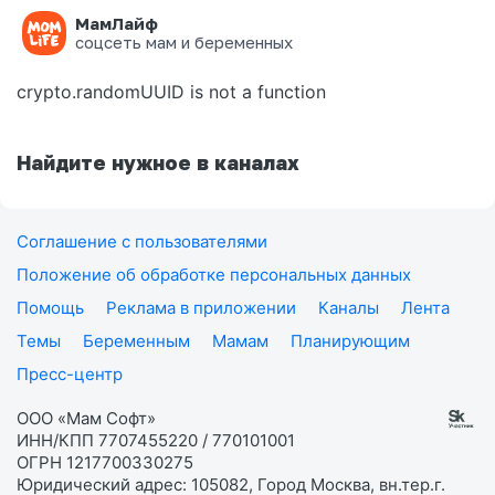
МамЛайф
Ошибка на странице
соцсеть мам и беременных
crypto.randomUUID is not a function
Найдите нужное в каналах
Соглашение с пользователями
Положение об обработке персональных данных
Помощь
Реклама в приложении
Каналы
Лента
Темы
Беременным
Мамам
Планирующим
Пресс-центр
ООО «Мам Софт»
ИНН/КПП 7707455220 / 770101001
ОГРН 1217700330275
Юридический адрес: 105082, Город Москва, вн.тер.г.