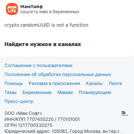
МамЛайф
Ошибка на странице
соцсеть мам и беременных
crypto.randomUUID is not a function
Найдите нужное в каналах
Соглашение с пользователями
Положение об обработке персональных данных
Помощь
Реклама в приложении
Каналы
Лента
Темы
Беременным
Мамам
Планирующим
Пресс-центр
ООО «Мам Софт»
ИНН/КПП 7707455220 / 770101001
ОГРН 1217700330275
Юридический адрес: 105082, Город Москва, вн.тер.г.