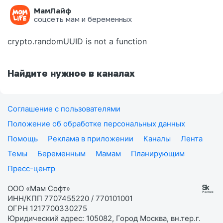
МамЛайф
Ошибка на странице
соцсеть мам и беременных
crypto.randomUUID is not a function
Найдите нужное в каналах
Соглашение с пользователями
Положение об обработке персональных данных
Помощь
Реклама в приложении
Каналы
Лента
Темы
Беременным
Мамам
Планирующим
Пресс-центр
ООО «Мам Софт»
ИНН/КПП 7707455220 / 770101001
ОГРН 1217700330275
Юридический адрес: 105082, Город Москва, вн.тер.г.