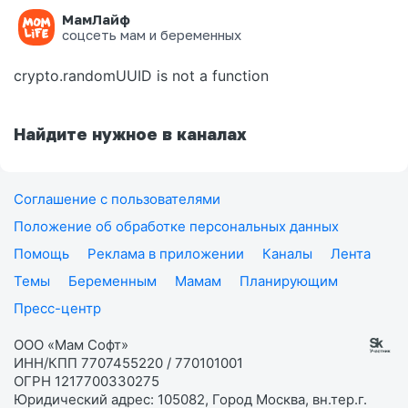
МамЛайф
Ошибка на странице
соцсеть мам и беременных
crypto.randomUUID is not a function
Найдите нужное в каналах
Соглашение с пользователями
Положение об обработке персональных данных
Помощь
Реклама в приложении
Каналы
Лента
Темы
Беременным
Мамам
Планирующим
Пресс-центр
ООО «Мам Софт»
ИНН/КПП 7707455220 / 770101001
ОГРН 1217700330275
Юридический адрес: 105082, Город Москва, вн.тер.г.