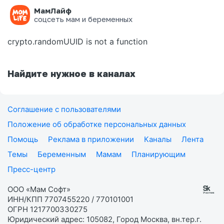
МамЛайф
Ошибка на странице
соцсеть мам и беременных
crypto.randomUUID is not a function
Найдите нужное в каналах
Соглашение с пользователями
Положение об обработке персональных данных
Помощь
Реклама в приложении
Каналы
Лента
Темы
Беременным
Мамам
Планирующим
Пресс-центр
ООО «Мам Софт»
ИНН/КПП 7707455220 / 770101001
ОГРН 1217700330275
Юридический адрес: 105082, Город Москва, вн.тер.г.