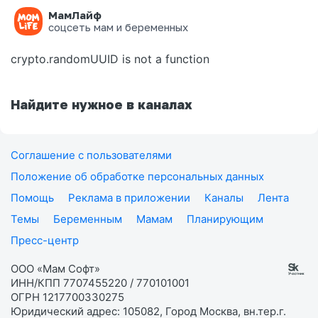
МамЛайф
Ошибка на странице
соцсеть мам и беременных
crypto.randomUUID is not a function
Найдите нужное в каналах
Соглашение с пользователями
Положение об обработке персональных данных
Помощь
Реклама в приложении
Каналы
Лента
Темы
Беременным
Мамам
Планирующим
Пресс-центр
ООО «Мам Софт»
ИНН/КПП 7707455220 / 770101001
ОГРН 1217700330275
Юридический адрес: 105082, Город Москва, вн.тер.г.