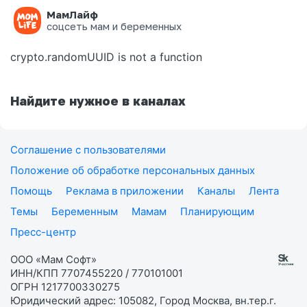
МамЛайф
Ошибка на странице
соцсеть мам и беременных
crypto.randomUUID is not a function
Найдите нужное в каналах
Соглашение с пользователями
Положение об обработке персональных данных
Помощь
Реклама в приложении
Каналы
Лента
Темы
Беременным
Мамам
Планирующим
Пресс-центр
ООО «Мам Софт»
ИНН/КПП 7707455220 / 770101001
ОГРН 1217700330275
Юридический адрес: 105082, Город Москва, вн.тер.г.