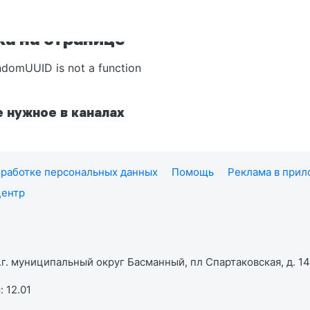
а на странице
ndomUUID is not a function
 нужное в каналах
работке персональных данных
Помощь
Реклама в при
центр
г. муниципальный округ Басманный, пл Спартаковская, д. 14,
 12.01