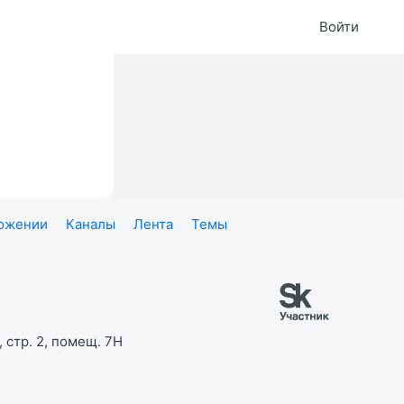
Войти
ложении
Каналы
Лента
Темы
 стр. 2, помещ. 7Н