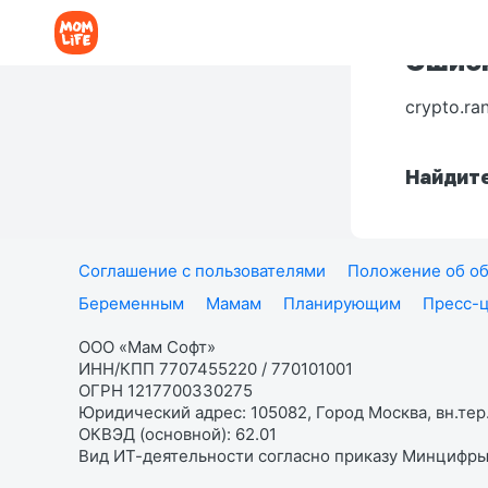
Ошибк
crypto.ra
Найдите
Соглашение с пользователями
Положение об об
Беременным
Мамам
Планирующим
Пресс-
ООО «Мам Софт»
ИНН/КПП 7707455220 / 770101001
ОГРН 1217700330275
Юридический адрес: 105082, Город Москва, вн.тер.
ОКВЭД (основной): 62.01
Вид ИТ-деятельности согласно приказу Минцифры: