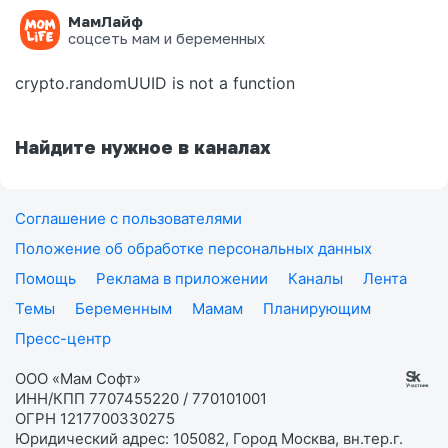
МамЛайф
Ошибка на странице
соцсеть мам и беременных
crypto.randomUUID is not a function
Найдите нужное в каналах
Соглашение с пользователями
Положение об обработке персональных данных
Помощь
Реклама в приложении
Каналы
Лента
Темы
Беременным
Мамам
Планирующим
Пресс-центр
ООО «Мам Софт»
ИНН/КПП 7707455220 / 770101001
ОГРН 1217700330275
Юридический адрес: 105082, Город Москва, вн.тер.г.