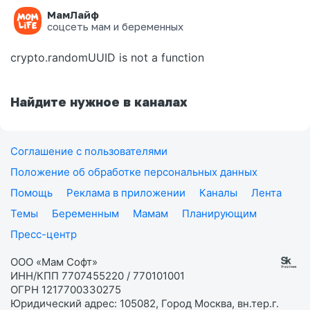
МамЛайф
Ошибка на странице
соцсеть мам и беременных
crypto.randomUUID is not a function
Найдите нужное в каналах
Соглашение с пользователями
Положение об обработке персональных данных
Помощь
Реклама в приложении
Каналы
Лента
Темы
Беременным
Мамам
Планирующим
Пресс-центр
ООО «Мам Софт»
ИНН/КПП 7707455220 / 770101001
ОГРН 1217700330275
Юридический адрес: 105082, Город Москва, вн.тер.г.