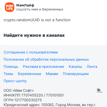
МамЛайф
Ошибка на странице
соцсеть мам и беременных
crypto.randomUUID is not a function
Найдите нужное в каналах
Соглашение с пользователями
Положение об обработке персональных данных
Помощь
Реклама в приложении
Каналы
Лента
Темы
Беременным
Мамам
Планирующим
Пресс-центр
ООО «Мам Софт»
ИНН/КПП 7707455220 / 770101001
ОГРН 1217700330275
Юридический адрес: 105082, Город Москва, вн.тер.г.