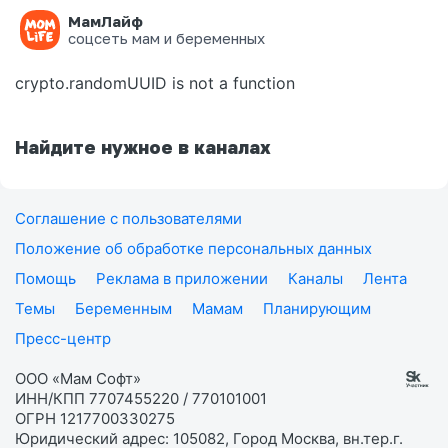
МамЛайф
Ошибка на странице
соцсеть мам и беременных
crypto.randomUUID is not a function
Найдите нужное в каналах
Соглашение с пользователями
Положение об обработке персональных данных
Помощь
Реклама в приложении
Каналы
Лента
Темы
Беременным
Мамам
Планирующим
Пресс-центр
ООО «Мам Софт»
ИНН/КПП 7707455220 / 770101001
ОГРН 1217700330275
Юридический адрес: 105082, Город Москва, вн.тер.г.