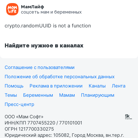
МамЛайф
Ошибка на странице
соцсеть мам и беременных
crypto.randomUUID is not a function
Найдите нужное в каналах
Соглашение с пользователями
Положение об обработке персональных данных
Помощь
Реклама в приложении
Каналы
Лента
Темы
Беременным
Мамам
Планирующим
Пресс-центр
ООО «Мам Софт»
ИНН/КПП 7707455220 / 770101001
ОГРН 1217700330275
Юридический адрес: 105082, Город Москва, вн.тер.г.