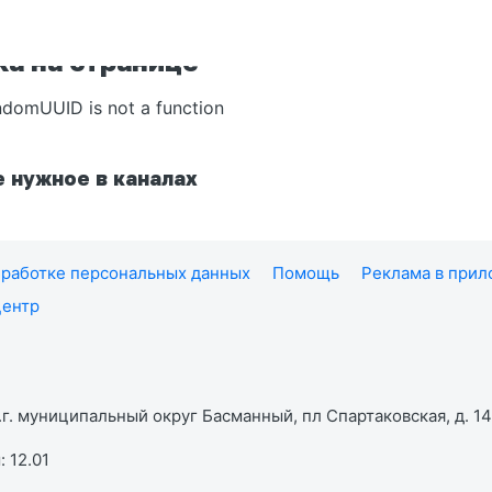
а на странице
ndomUUID is not a function
 нужное в каналах
работке персональных данных
Помощь
Реклама в при
центр
г. муниципальный округ Басманный, пл Спартаковская, д. 14,
 12.01