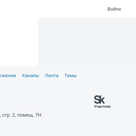
Войти
ложении
Каналы
Лента
Темы
 стр. 2, помещ. 7Н