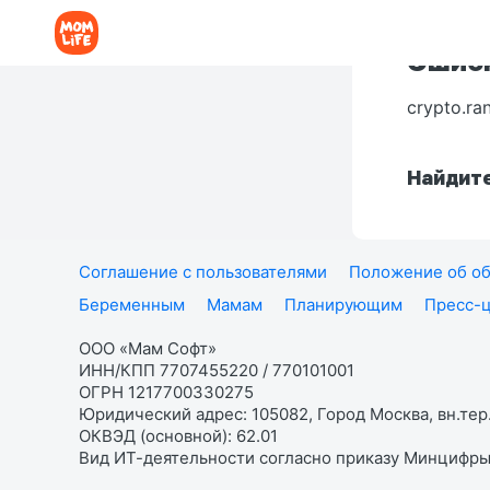
Ошибк
crypto.ra
Найдите
Соглашение с пользователями
Положение об об
Беременным
Мамам
Планирующим
Пресс-
ООО «Мам Софт»
ИНН/КПП 7707455220 / 770101001
ОГРН 1217700330275
Юридический адрес: 105082, Город Москва, вн.тер.
ОКВЭД (основной): 62.01
Вид ИТ-деятельности согласно приказу Минцифры: