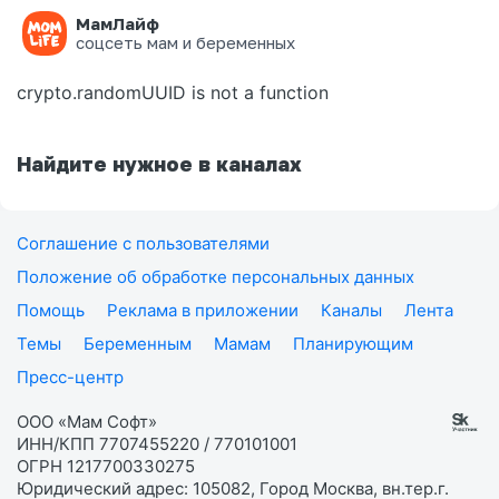
МамЛайф
Ошибка на странице
соцсеть мам и беременных
crypto.randomUUID is not a function
Найдите нужное в каналах
Соглашение с пользователями
Положение об обработке персональных данных
Помощь
Реклама в приложении
Каналы
Лента
Темы
Беременным
Мамам
Планирующим
Пресс-центр
ООО «Мам Софт»
ИНН/КПП 7707455220 / 770101001
ОГРН 1217700330275
Юридический адрес: 105082, Город Москва, вн.тер.г.